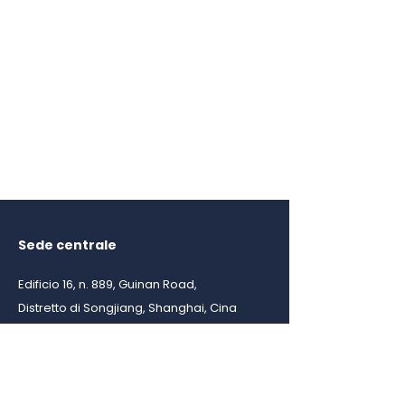
1/9
Sede centrale
Edificio 16, n. 889, Guinan Road,
Distretto di Songjiang, Shanghai, Cina
info@shliya.com
Get a Quote