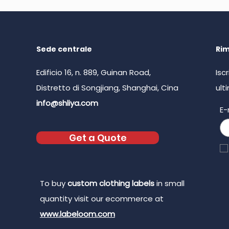
Sede centrale
Rim
Edificio 16, n. 889, Guinan Road,
Isc
Distretto di Songjiang, Shanghai, Cina
ult
info@shliya.com
E-
Get a Quote
To buy
custom clothing labels
in small
quantity visit our ecommerce at
www.labeloom.com