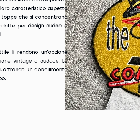
loro caratteristico aspetto
 di toppe che si concentrano
ù adatte per
design audaci e
i
.
ttile li rendono un'opzione
zione vintage o audace. Le
i, offrendo un abbellimento
po.