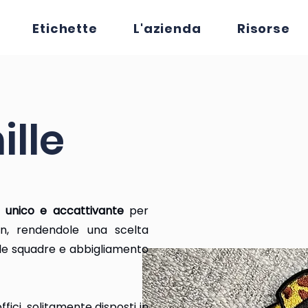
Etichette
L'azienda
Risorse
lle
o
unico e accattivante
per
gn, rendendole una scelta
elle squadre e abbigliamento
fici, solitamente disposti in