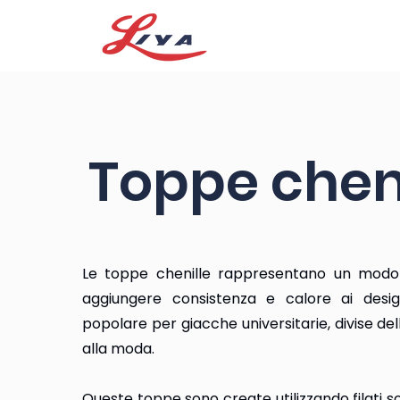
Toppe cheni
Le toppe chenille rappresentano un mod
aggiungere consistenza e calore ai desi
popolare per giacche universitarie, divise d
alla moda.
Queste toppe sono create utilizzando filati sof