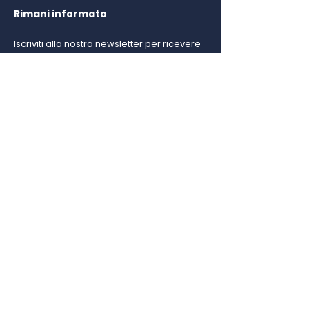
Rimani informato
Iscriviti alla nostra newsletter per ricevere
gli ultimi aggiornamenti e novità esclusive!
E-mail
*
Sì, desidero iscrivermi alla 
vostra newsletter.
Invia
Menu
Home
Eitchette